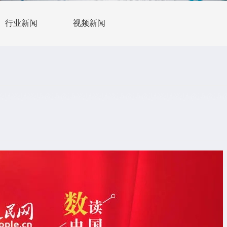
行业新闻
视频新闻