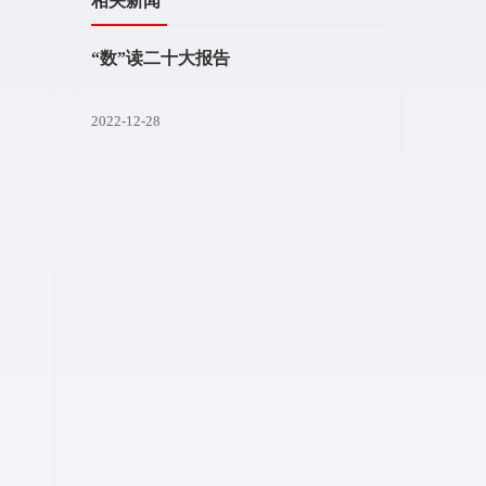
相关新闻
“数”读二十大报告
2022-12-28