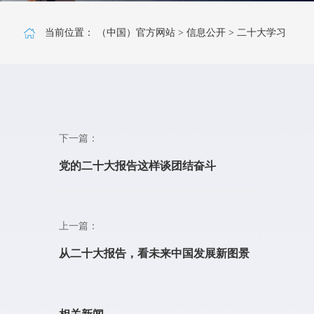
当前位置：
（中国）官方网站
>
信息公开
>
二十大学习
下一篇：
党的二十大报告这样谈团结奋斗
上一篇：
从二十大报告，看未来中国发展新图景