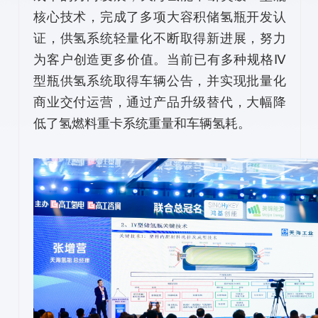
核心技术，完成了多项大容积储氢瓶开发认
证，供氢系统轻量化不断取得新进展，努力
为客户创造更多价值。当前已有多种规格Ⅳ
型瓶供氢系统取得车辆公告，并实现批量化
商业交付运营，通过产品升级替代，大幅降
低了氢燃料重卡系统重量和车辆氢耗。