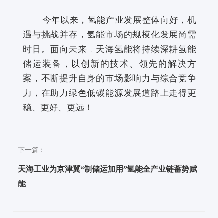
今年以来，氢能产业发展整体向好，机
遇与挑战并存，氢能市场的规模化发展尚需
时日。面向未来，天海氢能将持续深耕氢能
储运装备，以创新的技术、领先的解决方
案，不断提升自身的市场影响力与综合竞争
力，在助力绿色低碳能源发展道路上走得更
稳、更好、更远！
下一篇：
天海工业为京津冀“制储运加用”氢能全产业链蓄势赋
能