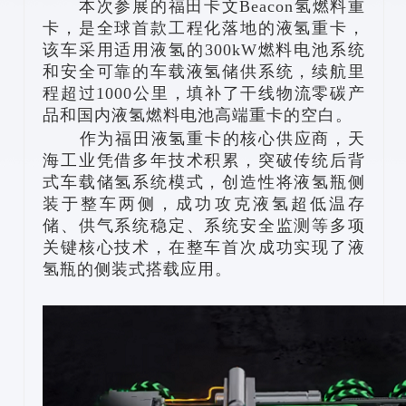
本次参展的福田卡文Beacon氢燃料重
卡，是全球首款工程化落地的液氢重卡，
该车采用适用液氢的300kW燃料电池系统
和安全可靠的车载液氢储供系统，续航里
程超过1000公里，填补了干线物流零碳产
品和国内液氢燃料电池高端重卡的空白。
作为福田液氢重卡的核心供应商，天
海工业凭借多年技术积累，突破传统后背
式车载储氢系统模式，创造性将液氢瓶侧
装于整车两侧，成功攻克液氢超低温存
储、供气系统稳定、系统安全监测等多项
关键核心技术，在整车首次成功实现了液
氢瓶的侧装式搭载应用。