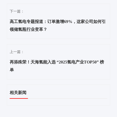
下一篇：
高工氢电专题报道：订单激增69%，这家公司如何引
领储氢瓶行业变革？
上一篇：
再添殊荣！天海氢能入选 “2025氢电产业TOP50” 榜
单
相关新闻