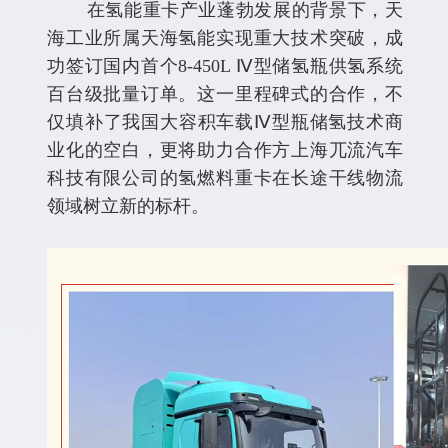
在氢能重卡产业蓬勃发展的背景下，天
海工业所属天海氢能实现重大技术突破，成
功签订国内首个8-450L Ⅳ型储氢瓶供氢系统
百台级批量订单。这一里程碑式的合作，不
仅填补了我国大容积车载Ⅳ型瓶储氢技术商
业化的空白，更将助力合作方上海兀流汽车
科技有限公司的氢燃料重卡在长途干线物流
领域树立新的标杆。