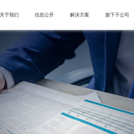
关于我们
信息公开
解决方案
旗下子公司