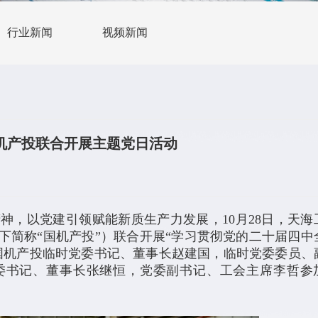
行业新闻
视频新闻
国机产投联合开展主题党日活动
，以党建引领赋能新质生产力发展，10月28日，天海
下简称“国机产投”）联合开展“学习贯彻党的二十届四中
国机产投临时党委书记、董事长赵建国，临时党委委员、
委书记、董事长张继恒，党委副书记、工会主席李哲参